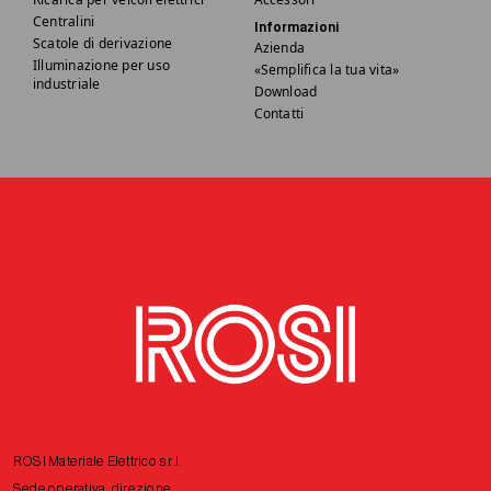
Centralini
Informazioni
Scatole di derivazione
Azienda
Illuminazione per uso
«Semplifica la tua vita»
industriale
Download
Contatti
ROSI Materiale Elettrico s.r.l.
Sede operativa, direzione