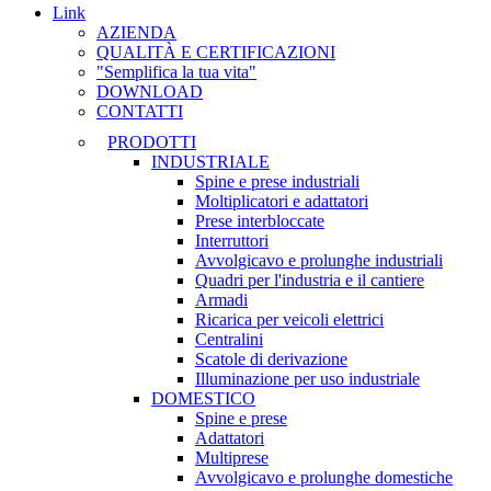
Link
AZIENDA
QUALITÀ E CERTIFICAZIONI
"Semplifica la tua vita"
DOWNLOAD
CONTATTI
PRODOTTI
INDUSTRIALE
Spine e prese industriali
Moltiplicatori e adattatori
Prese interbloccate
Interruttori
Avvolgicavo e prolunghe industriali
Quadri per l'industria e il cantiere
Armadi
Ricarica per veicoli elettrici
Centralini
Scatole di derivazione
Illuminazione per uso industriale
DOMESTICO
Spine e prese
Adattatori
Multiprese
Avvolgicavo e prolunghe domestiche