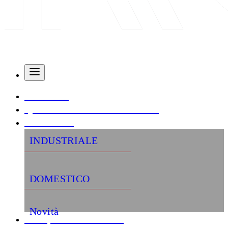
AZIENDA
QUALITÀ E CERTIFICAZIONI
PRODOTTI
INDUSTRIALE
DOMESTICO
Novità
«Semplifica la tua vita»