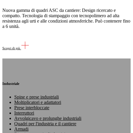
Nuova gamma di quadri ASC da cantiere: Design ricercato e
compatto. Tecnologia di stampaggio con tecnopolimero ad alta
resistenza agli urti e alle condizioni atmosferiche. Può contenere fino
a 6 unità.
Scopri di più
Industriale
Spine e prese industriali
Moltiplicatori e adattatori
Prese interbloccate
Interruttori
Avvolgicavo e prolunghe industriali
Quadri per l'industria e il cantiere
Armadi