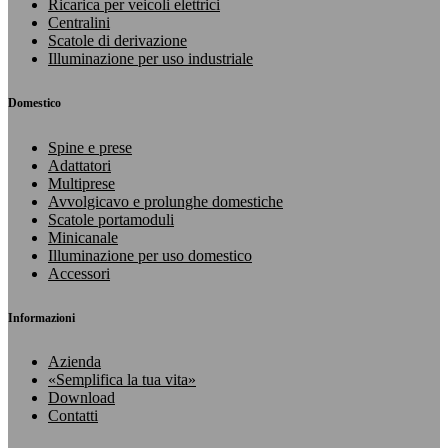
Ricarica per veicoli elettrici
Centralini
Scatole di derivazione
Illuminazione per uso industriale
Domestico
Spine e prese
Adattatori
Multiprese
Avvolgicavo e prolunghe domestiche
Scatole portamoduli
Minicanale
Illuminazione per uso domestico
Accessori
Informazioni
Azienda
«Semplifica la tua vita»
Download
Contatti