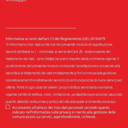
Informativa ai sensi dell’art.13 del Regolamento (UE) 2016/679
Vi informiamo che i dati contenuti nel presente modulo di registrazione,
raccolti da Makia s.r.l. – nominata, ai sensi dell’arti. 28 – responsabile del
trattamento dei dati – sono trattati nel pieni rispetto della normativa vigente. Il
conferimento del presente modulo comporta l’accettazione e consenso alla
raccolta e al trattamento dei dati limitatamente ai fini connessi alla gestione
operativa ed amministrativa del servizio di comunicazione di nuovi servizi ed
offerte. Potrà in ogni caso far valere i propri diritti ai sensi della normativa
vigente (diritto di rettifica, oblio, limitazione, portabilità opposizione) secondo
quanto stabilito nella privacy policy del sito alla quale si rimanda
clicca qui
.
Acconsento all’utilizzo dei miei dati personali secondo quanto
indicato nell’informativa sulla privacy in merito alla gestione delle
comunicazioni sui servizi, approfondimenti, richieste.