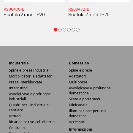
RS00470-B
RS00472-B
Scatola 2 mod. IP20
Scatola 2 mod. IP20
Industriale
Domestico
Spine e prese industriali
Spine e prese
Moltiplicatori e adattatori
Adattatori
Prese interbloccate
Multiprese
Interruttori
Avvolgicavo e prolunghe
domestiche
Avvolgicavo e prolunghe
industriali
Scatole portamoduli
Quadri per l'industria e il
Minicanale
cantiere
Illuminazione per uso
Armadi
domestico
Ricarica per veicoli elettrici
Accessori
Centralini
Informazioni