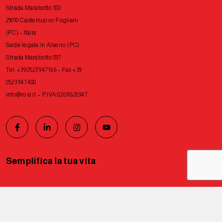
Strada Marabotto 180
29010 Castelnuovo Fogliani
(PC) – Italia
Sede legale in Alseno (PC)
Strada Marabotto 897
Tel. +39 0523 947166 – Fax +39
0523 947480
info@rosi.it
– P.IVA 02631620347
Semplifica la tua vita
Privacy Policy
Cookie Policy
Tutti i diritti riservati © 2026 Rosi
Le tue preferenze relative alla privacy