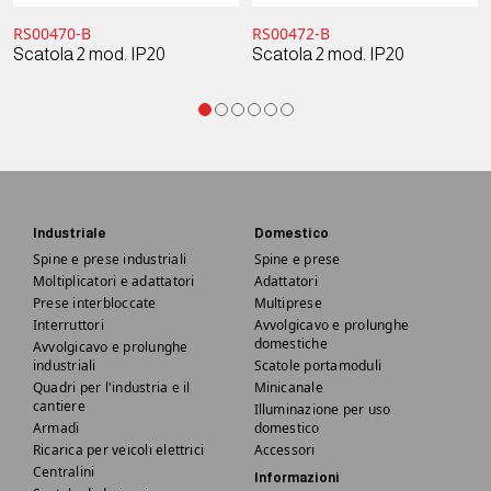
RS00470-B
RS00472-B
Scatola 2 mod. IP20
Scatola 2 mod. IP20
Industriale
Domestico
Spine e prese industriali
Spine e prese
Moltiplicatori e adattatori
Adattatori
Prese interbloccate
Multiprese
Interruttori
Avvolgicavo e prolunghe
domestiche
Avvolgicavo e prolunghe
industriali
Scatole portamoduli
Quadri per l'industria e il
Minicanale
cantiere
Illuminazione per uso
Armadi
domestico
Ricarica per veicoli elettrici
Accessori
Centralini
Informazioni