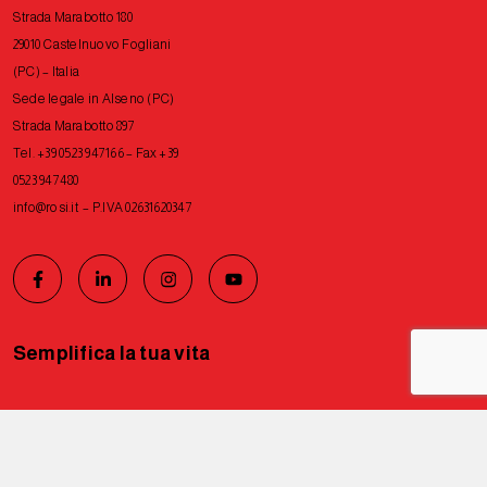
Strada Marabotto 180
29010 Castelnuovo Fogliani
(PC) – Italia
Sede legale in Alseno (PC)
Strada Marabotto 897
Tel. +39 0523 947166 – Fax +39
0523 947480
info@rosi.it
– P.IVA 02631620347
Semplifica la tua vita
Privacy Policy
Cookie Policy
Tutti i diritti riservati © 2026 Rosi
Le tue preferenze relative alla privacy