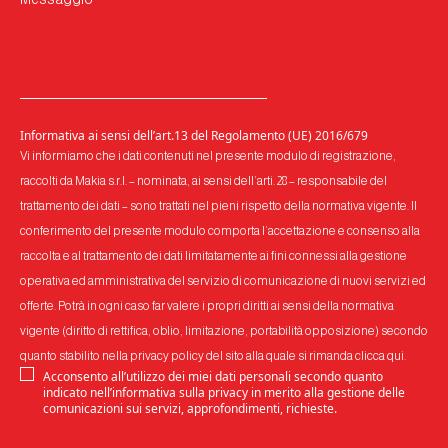
Informativa ai sensi dell’art.13 del Regolamento (UE) 2016/679
Vi informiamo che i dati contenuti nel presente modulo di registrazione,
raccolti da Makia s.r.l. – nominata, ai sensi dell’arti. 28 – responsabile del
trattamento dei dati – sono trattati nel pieni rispetto della normativa vigente. Il
conferimento del presente modulo comporta l’accettazione e consenso alla
raccolta e al trattamento dei dati limitatamente ai fini connessi alla gestione
operativa ed amministrativa del servizio di comunicazione di nuovi servizi ed
offerte. Potrà in ogni caso far valere i propri diritti ai sensi della normativa
vigente (diritto di rettifica, oblio, limitazione, portabilità opposizione) secondo
quanto stabilito nella privacy policy del sito alla quale si rimanda
clicca qui
.
Acconsento all’utilizzo dei miei dati personali secondo quanto
indicato nell’informativa sulla privacy in merito alla gestione delle
comunicazioni sui servizi, approfondimenti, richieste.