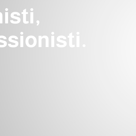
isti,
ssionisti.