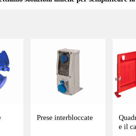
e
Prese interbloccate
Quadri
e il c