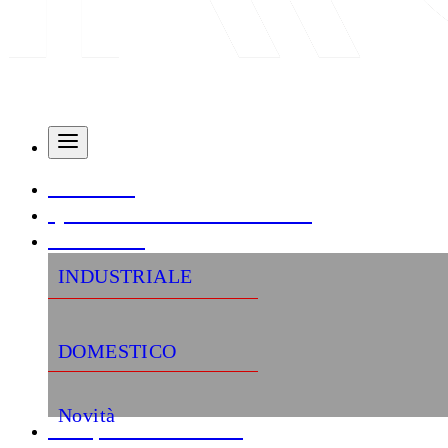
AZIENDA
QUALITÀ E CERTIFICAZIONI
PRODOTTI
INDUSTRIALE
DOMESTICO
Novità
«Semplifica la tua vita»