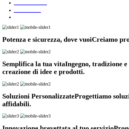
DOWNLOAD
CONTATTI
Potenza e sicurezza, dove vuoi
Creiamo prodo
Semplifica la tua vita
Ingegno, tradizione e 
creazione di idee e prodotti.
Soluzioni Personalizzate
Progettiamo soluzi
affidabili.
Innovazione brevettata al tuo servizio
Proge