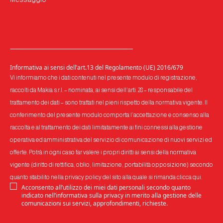
Informativa ai sensi dell’art.13 del Regolamento (UE) 2016/679
Vi informiamo che i dati contenuti nel presente modulo di registrazione,
raccolti da Makia s.r.l. – nominata, ai sensi dell’arti. 28 – responsabile del
trattamento dei dati – sono trattati nel pieni rispetto della normativa vigente. Il
conferimento del presente modulo comporta l’accettazione e consenso alla
raccolta e al trattamento dei dati limitatamente ai fini connessi alla gestione
operativa ed amministrativa del servizio di comunicazione di nuovi servizi ed
offerte. Potrà in ogni caso far valere i propri diritti ai sensi della normativa
vigente (diritto di rettifica, oblio, limitazione, portabilità opposizione) secondo
quanto stabilito nella privacy policy del sito alla quale si rimanda
clicca qui
.
Acconsento all’utilizzo dei miei dati personali secondo quanto
indicato nell’informativa sulla privacy in merito alla gestione delle
comunicazioni sui servizi, approfondimenti, richieste.