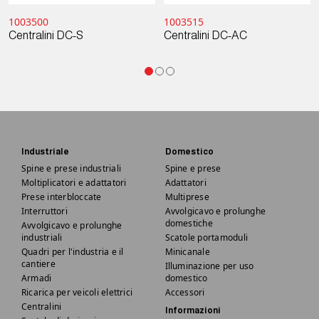
1003500
1003515
Centralini DC-S
Centralini DC-AC
Industriale
Domestico
Spine e prese industriali
Spine e prese
Moltiplicatori e adattatori
Adattatori
Prese interbloccate
Multiprese
Interruttori
Avvolgicavo e prolunghe
domestiche
Avvolgicavo e prolunghe
industriali
Scatole portamoduli
Quadri per l'industria e il
Minicanale
cantiere
Illuminazione per uso
Armadi
domestico
Ricarica per veicoli elettrici
Accessori
Centralini
Informazioni