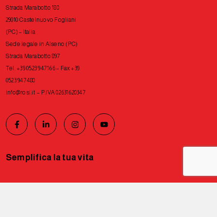
Strada Marabotto 180
29010 Castelnuovo Fogliani
(PC) – Italia
Sede legale in Alseno (PC)
Strada Marabotto 897
Tel. +39 0523 947166 – Fax +39
0523 947480
info@rosi.it
– P.IVA 02631620347
Semplifica la tua vita
Privacy Policy
Cookie Policy
Tutti i diritti riservati © 2026 Rosi
Le tue preferenze relative alla privacy