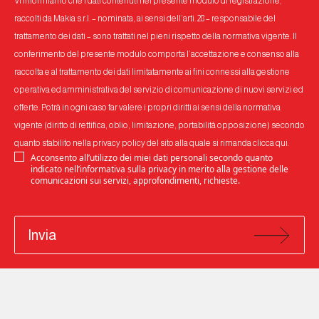
Vi informiamo che i dati contenuti nel presente modulo di registrazione,
raccolti da Makia s.r.l. – nominata, ai sensi dell’arti. 28 – responsabile del
trattamento dei dati – sono trattati nel pieni rispetto della normativa vigente. Il
conferimento del presente modulo comporta l’accettazione e consenso alla
raccolta e al trattamento dei dati limitatamente ai fini connessi alla gestione
operativa ed amministrativa del servizio di comunicazione di nuovi servizi ed
offerte. Potrà in ogni caso far valere i propri diritti ai sensi della normativa
vigente (diritto di rettifica, oblio, limitazione, portabilità opposizione) secondo
quanto stabilito nella privacy policy del sito alla quale si rimanda
clicca qui
.
Acconsento all’utilizzo dei miei dati personali secondo quanto
indicato nell’informativa sulla privacy in merito alla gestione delle
comunicazioni sui servizi, approfondimenti, richieste.
Invia