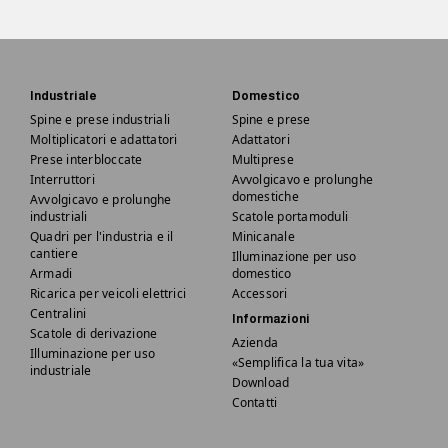
Industriale
Domestico
Spine e prese industriali
Spine e prese
Moltiplicatori e adattatori
Adattatori
Prese interbloccate
Multiprese
Interruttori
Avvolgicavo e prolunghe
domestiche
Avvolgicavo e prolunghe
industriali
Scatole portamoduli
Quadri per l'industria e il
Minicanale
cantiere
Illuminazione per uso
Armadi
domestico
Ricarica per veicoli elettrici
Accessori
Centralini
Informazioni
Scatole di derivazione
Azienda
Illuminazione per uso
«Semplifica la tua vita»
industriale
Download
Contatti