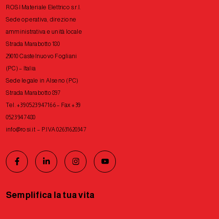
ROSI Materiale Elettrico s.r.l.
Sede operativa, direzione
amministrativa e unità locale
Strada Marabotto 180
29010 Castelnuovo Fogliani
(PC) – Italia
Sede legale in Alseno (PC)
Strada Marabotto 897
Tel. +39 0523 947166 – Fax +39
0523 947480
info@rosi.it
– P.IVA 02631620347
Semplifica la tua vita