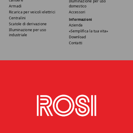
cantiere
Illuminazione per uso
Armadi
domestico
Ricarica per veicoli elettrici
Accessori
Centralini
Informazioni
Scatole di derivazione
Azienda
Illuminazione per uso
«Semplifica la tua vita»
industriale
Download
Contatti