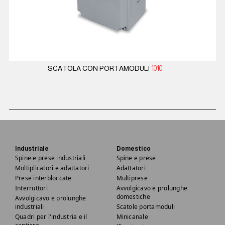
SCATOLA CON PORTAMODULI
1010
Industriale
Domestico
Spine e prese industriali
Spine e prese
Moltiplicatori e adattatori
Adattatori
Prese interbloccate
Multiprese
Interruttori
Avvolgicavo e prolunghe
domestiche
Avvolgicavo e prolunghe
industriali
Scatole portamoduli
Quadri per l'industria e il
Minicanale