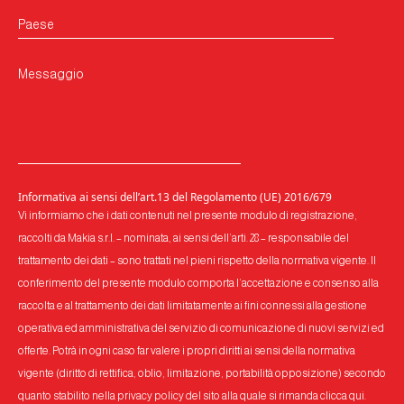
Paese
Messaggio
Informativa ai sensi dell’art.13 del Regolamento (UE) 2016/679
Vi informiamo che i dati contenuti nel presente modulo di registrazione,
raccolti da Makia s.r.l. – nominata, ai sensi dell’arti. 28 – responsabile del
trattamento dei dati – sono trattati nel pieni rispetto della normativa vigente. Il
conferimento del presente modulo comporta l’accettazione e consenso alla
raccolta e al trattamento dei dati limitatamente ai fini connessi alla gestione
operativa ed amministrativa del servizio di comunicazione di nuovi servizi ed
offerte. Potrà in ogni caso far valere i propri diritti ai sensi della normativa
vigente (diritto di rettifica, oblio, limitazione, portabilità opposizione) secondo
quanto stabilito nella privacy policy del sito alla quale si rimanda
clicca qui
.