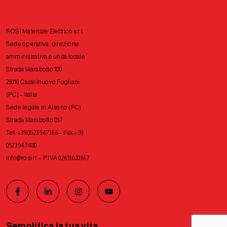
ROSI Materiale Elettrico s.r.l.
Sede operativa, direzione
amministrativa e unità locale
Strada Marabotto 180
29010 Castelnuovo Fogliani
(PC) – Italia
Sede legale in Alseno (PC)
Strada Marabotto 897
Tel. +39 0523 947166 – Fax +39
0523 947480
info@rosi.it
– P.IVA 02631620347
Semplifica la tua vita