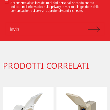
Acconsento all’utilizzo dei miei dati personali secondo quanto
indicato nell’informativa sulla privacy in merito alla gestione delle
comunicazioni sui servizi, approfondimenti, richieste.
Invia
PRODOTTI CORRELATI