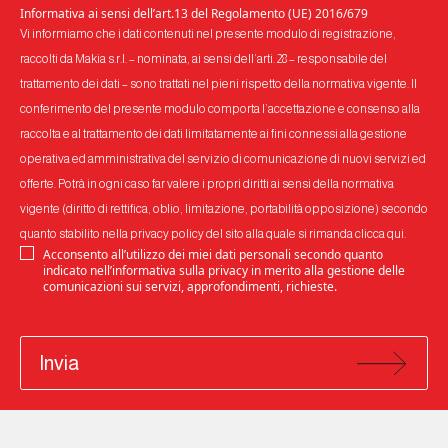
Informativa ai sensi dell’art.13 del Regolamento (UE) 2016/679
Vi informiamo che i dati contenuti nel presente modulo di registrazione,
raccolti da Makia s.r.l. – nominata, ai sensi dell’arti. 28 – responsabile del
trattamento dei dati – sono trattati nel pieni rispetto della normativa vigente. Il
conferimento del presente modulo comporta l’accettazione e consenso alla
raccolta e al trattamento dei dati limitatamente ai fini connessi alla gestione
operativa ed amministrativa del servizio di comunicazione di nuovi servizi ed
offerte. Potrà in ogni caso far valere i propri diritti ai sensi della normativa
vigente (diritto di rettifica, oblio, limitazione, portabilità opposizione) secondo
quanto stabilito nella privacy policy del sito alla quale si rimanda
clicca qui
.
Acconsento all’utilizzo dei miei dati personali secondo quanto
indicato nell’informativa sulla privacy in merito alla gestione delle
comunicazioni sui servizi, approfondimenti, richieste.
Invia