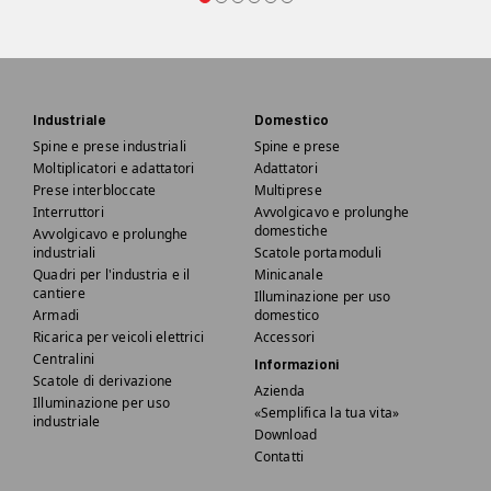
Industriale
Domestico
Spine e prese industriali
Spine e prese
Moltiplicatori e adattatori
Adattatori
Prese interbloccate
Multiprese
Interruttori
Avvolgicavo e prolunghe
domestiche
Avvolgicavo e prolunghe
industriali
Scatole portamoduli
Quadri per l'industria e il
Minicanale
cantiere
Illuminazione per uso
Armadi
domestico
Ricarica per veicoli elettrici
Accessori
Centralini
Informazioni
Scatole di derivazione
Azienda
Illuminazione per uso
«Semplifica la tua vita»
industriale
Download
Contatti