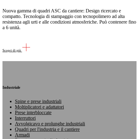
Nuova gamma di quadri ASC da cantiere: Design ricercato e
compatto. Tecnologia di stampaggio con tecnopolimero ad alta
resistenza agli urti e alle condizioni atmosferiche. Può contenere fino
a 6 unità.
Scopri di più
Industriale
Spine e prese industriali
Moltiplicatori e adattatori
Prese interbloccate
Interruttori
Avvolgicavo e prolunghe industriali
Quadri per l'industria e il cantiere
Armadi