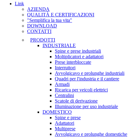
Link
AZIENDA
QUALITÀ E CERTIFICAZIONI
"Semplifica la tua vita"
DOWNLOAD
CONTATTI
PRODOTTI
INDUSTRIALE
Spine e prese industriali
Moltiplicatori e adattatori
Prese interbloccate
Interruttori
Avvolgicavo e prolunghe industriali
Quadri per l'industria e il cantiere
Armadi
Ricarica per veicoli elettrici
Centralini
Scatole di derivazione
Illuminazione per uso industriale
DOMESTICO
Spine e prese
Adattatori
Multiprese
Avvolgicavo e prolunghe domestiche