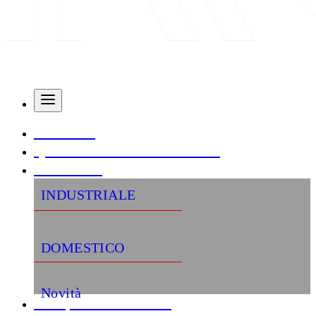
AZIENDA
QUALITÀ E CERTIFICAZIONI
PRODOTTI
INDUSTRIALE
DOMESTICO
Novità
«Semplifica la tua vita»