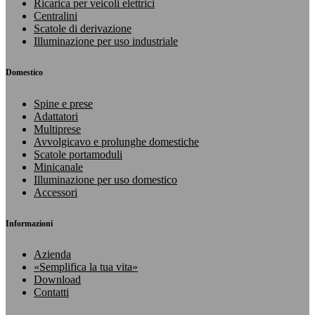
Ricarica per veicoli elettrici
Centralini
Scatole di derivazione
Illuminazione per uso industriale
Domestico
Spine e prese
Adattatori
Multiprese
Avvolgicavo e prolunghe domestiche
Scatole portamoduli
Minicanale
Illuminazione per uso domestico
Accessori
Informazioni
Azienda
«Semplifica la tua vita»
Download
Contatti