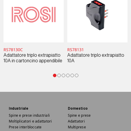
RS78130C
RS78131
Adattatore triplo extrapiatto
Adattatore triplo extrapiatto
10A in cartoncino appendibile
10A
Industriale
Domestico
Spine e prese industriali
Spine e prese
Moltiplicatori e adattatori
Adattatori
Prese interbloccate
Multiprese