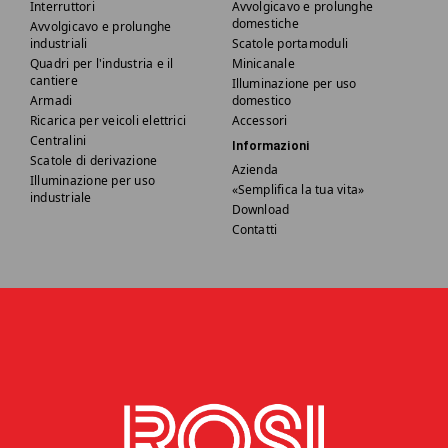
Interruttori
Avvolgicavo e prolunghe
domestiche
Avvolgicavo e prolunghe
industriali
Scatole portamoduli
Quadri per l'industria e il
Minicanale
cantiere
Illuminazione per uso
Armadi
domestico
Ricarica per veicoli elettrici
Accessori
Centralini
Informazioni
Scatole di derivazione
Azienda
Illuminazione per uso
«Semplifica la tua vita»
industriale
Download
Contatti