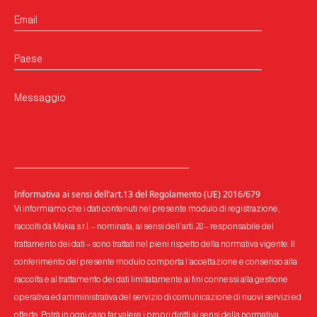
Email
Paese
Messaggio
Informativa ai sensi dell’art.13 del Regolamento (UE) 2016/679
Vi informiamo che i dati contenuti nel presente modulo di registrazione,
raccolti da Makia s.r.l. – nominata, ai sensi dell’arti. 28 – responsabile del
trattamento dei dati – sono trattati nel pieni rispetto della normativa vigente. Il
conferimento del presente modulo comporta l’accettazione e consenso alla
raccolta e al trattamento dei dati limitatamente ai fini connessi alla gestione
operativa ed amministrativa del servizio di comunicazione di nuovi servizi ed
offerte. Potrà in ogni caso far valere i propri diritti ai sensi della normativa