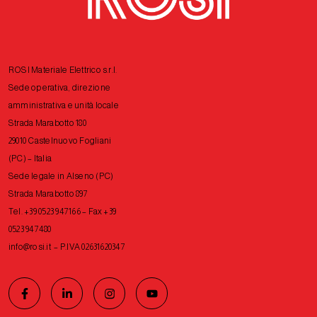
ROSI Materiale Elettrico s.r.l.
Sede operativa, direzione
amministrativa e unità locale
Strada Marabotto 180
29010 Castelnuovo Fogliani
(PC) – Italia
Sede legale in Alseno (PC)
Strada Marabotto 897
Tel. +39 0523 947166 – Fax +39
0523 947480
info@rosi.it
– P.IVA 02631620347