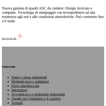
Nuova gamma di quadri ASC da cantiere: Design ricercato e
compatto. Tecnologia di stampaggio con tecnopolimero ad alta
resistenza agli urti e alle condizioni atmosferiche. Può contenere fino
a 6 unità.
Scopri di più
Industriale
Spine e prese industriali
Moltiplicatori e adattatori
Prese interbloccate
Interruttori
Avvolgicavo e prolunghe industriali
Quadri per l'industria e il cantiere
Armadi