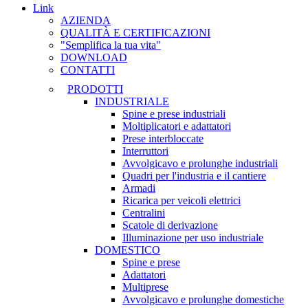
Link
AZIENDA
QUALITÀ E CERTIFICAZIONI
"Semplifica la tua vita"
DOWNLOAD
CONTATTI
PRODOTTI
INDUSTRIALE
Spine e prese industriali
Moltiplicatori e adattatori
Prese interbloccate
Interruttori
Avvolgicavo e prolunghe industriali
Quadri per l'industria e il cantiere
Armadi
Ricarica per veicoli elettrici
Centralini
Scatole di derivazione
Illuminazione per uso industriale
DOMESTICO
Spine e prese
Adattatori
Multiprese
Avvolgicavo e prolunghe domestiche