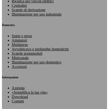
Ricarica per veicoli elettrici
Centralini
Scatole di derivazione
Illuminazione per uso industriale
Domestico
Spine e prese
Adattatori
Multiprese
Avvolgicavo e prolunghe domestiche
Scatole portamoduli
Minicanale
Illuminazione per uso domestico
Accessori
Informazioni
Azienda
«Semplifica la tua vita»
Download
Contatti