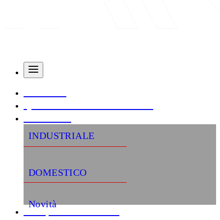
AZIENDA
QUALITÀ E CERTIFICAZIONI
PRODOTTI
INDUSTRIALE
DOMESTICO
Novità
«Semplifica la tua vita»