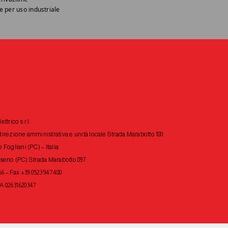
e per uso industriale
ttrico s.r.l.
irezione amministrativa e unità locale Strada Marabotto 180
 Fogliani (PC) – Italia
lseno (PC) Strada Marabotto 897
66 – Fax +39 0523 947480
A 02631620347