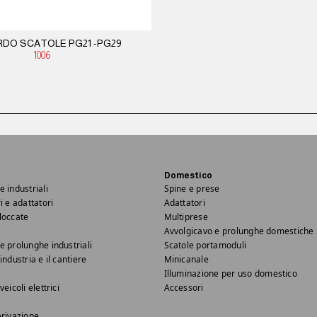
DO SCATOLE PG21 -PG29
1006
Domestico
e industriali
Spine e prese
i e adattatori
Adattatori
loccate
Multiprese
Avvolgicavo e prolunghe domestiche
e prolunghe industriali
Scatole portamoduli
industria e il cantiere
Minicanale
Illuminazione per uso domestico
veicoli elettrici
Accessori
erivazione