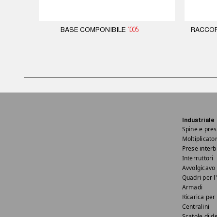
BASE COMPONIBILE
1005
RACCOR
Industriale
Spine e pres
Moltiplicator
Prese interb
Interruttori
Avvolgicavo 
Quadri per l'
Armadi
Ricarica per 
Centralini
Scatole di d