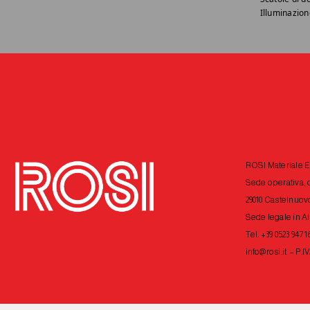
Illuminazion
ROSI Materiale Ele
Sede operativa, d
29010 Castelnuovo
Sede legale in A
Tel. +39 0523 9471
info@rosi.it
– P.IV