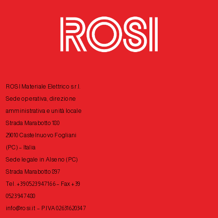
ROSI Materiale Elettrico s.r.l.
Sede operativa, direzione
amministrativa e unità locale
Strada Marabotto 180
29010 Castelnuovo Fogliani
(PC) – Italia
Sede legale in Alseno (PC)
Strada Marabotto 897
Tel. +39 0523 947166 – Fax +39
0523 947480
info@rosi.it
– P.IVA 02631620347