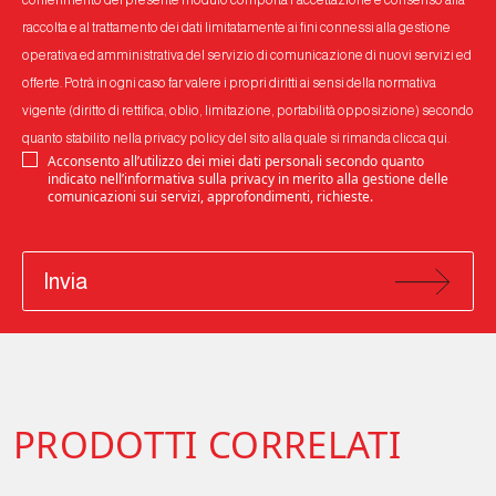
conferimento del presente modulo comporta l’accettazione e consenso alla
raccolta e al trattamento dei dati limitatamente ai fini connessi alla gestione
operativa ed amministrativa del servizio di comunicazione di nuovi servizi ed
offerte. Potrà in ogni caso far valere i propri diritti ai sensi della normativa
vigente (diritto di rettifica, oblio, limitazione, portabilità opposizione) secondo
quanto stabilito nella privacy policy del sito alla quale si rimanda
clicca qui
.
Acconsento all’utilizzo dei miei dati personali secondo quanto
indicato nell’informativa sulla privacy in merito alla gestione delle
comunicazioni sui servizi, approfondimenti, richieste.
Invia
PRODOTTI CORRELATI