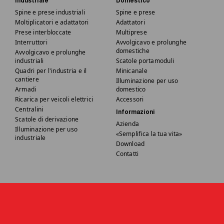
Industriale
Domestico
Spine e prese industriali
Spine e prese
Moltiplicatori e adattatori
Adattatori
Prese interbloccate
Multiprese
Interruttori
Avvolgicavo e prolunghe
domestiche
Avvolgicavo e prolunghe
industriali
Scatole portamoduli
Quadri per l'industria e il
Minicanale
cantiere
Illuminazione per uso
Armadi
domestico
Ricarica per veicoli elettrici
Accessori
Centralini
Informazioni
Scatole di derivazione
Azienda
Illuminazione per uso
«Semplifica la tua vita»
industriale
Download
Contatti