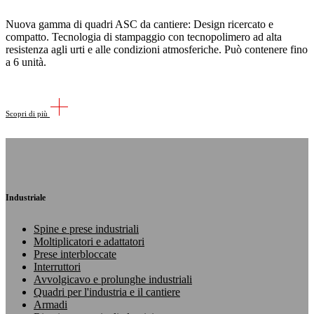
Nuova gamma di quadri ASC da cantiere: Design ricercato e
compatto. Tecnologia di stampaggio con tecnopolimero ad alta
resistenza agli urti e alle condizioni atmosferiche. Può contenere fino
a 6 unità.
Scopri di più
Industriale
Spine e prese industriali
Moltiplicatori e adattatori
Prese interbloccate
Interruttori
Avvolgicavo e prolunghe industriali
Quadri per l'industria e il cantiere
Armadi