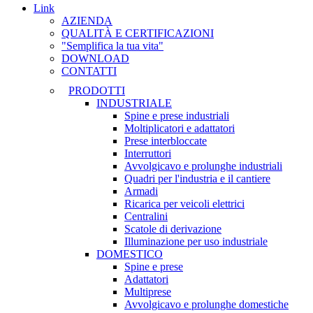
Link
AZIENDA
QUALITÀ E CERTIFICAZIONI
"Semplifica la tua vita"
DOWNLOAD
CONTATTI
PRODOTTI
INDUSTRIALE
Spine e prese industriali
Moltiplicatori e adattatori
Prese interbloccate
Interruttori
Avvolgicavo e prolunghe industriali
Quadri per l'industria e il cantiere
Armadi
Ricarica per veicoli elettrici
Centralini
Scatole di derivazione
Illuminazione per uso industriale
DOMESTICO
Spine e prese
Adattatori
Multiprese
Avvolgicavo e prolunghe domestiche