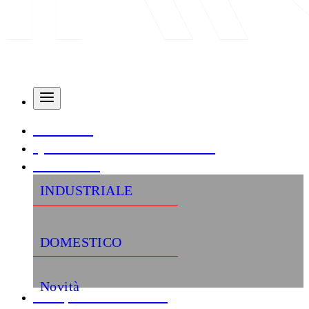
AZIENDA
QUALITÀ E CERTIFICAZIONI
PRODOTTI
INDUSTRIALE
DOMESTICO
Novità
«Semplifica la tua vita»