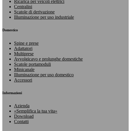
Ricarica per veicoli elettrici
Centralini
Scatole di derivazione
Illuminazione per uso industriale
Domestico
Spine e prese
Adattatori
Multiprese
Avvolgicavo e prolunghe domestiche
Scatole portamoduli
Minicanale
Illuminazione per uso domestico
Accessori
Informazioni
Azienda
«Semplifica la tua vita»
Download
Contatti