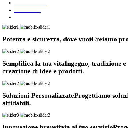
DOWNLOAD
CONTATTI
Potenza e sicurezza, dove vuoi
Creiamo prodo
Semplifica la tua vita
Ingegno, tradizione e 
creazione di idee e prodotti.
Soluzioni Personalizzate
Progettiamo soluzi
affidabili.
Innovazione brevettata al tuo servizio
Proge