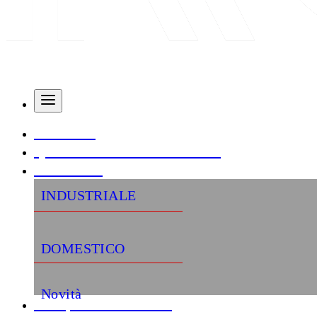
AZIENDA
QUALITÀ E CERTIFICAZIONI
PRODOTTI
INDUSTRIALE
DOMESTICO
Novità
«Semplifica la tua vita»