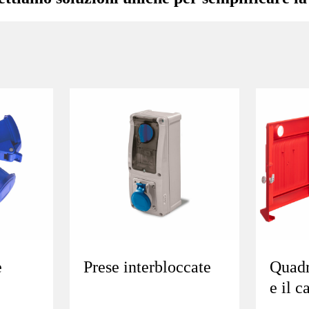
e
Prese interbloccate
Quadri
e il c