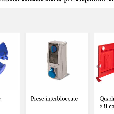
e
Prese interbloccate
Quadri
e il c