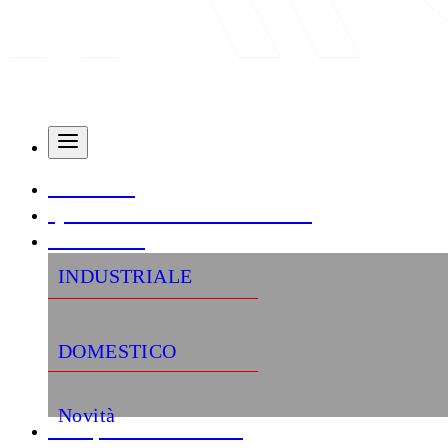
AZIENDA
QUALITÀ E CERTIFICAZIONI
PRODOTTI
INDUSTRIALE
DOMESTICO
Novità
«Semplifica la tua vita»