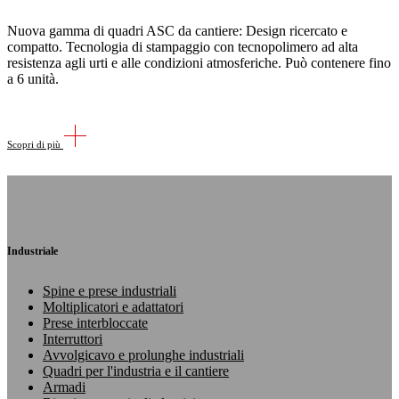
Nuova gamma di quadri ASC da cantiere: Design ricercato e
compatto. Tecnologia di stampaggio con tecnopolimero ad alta
resistenza agli urti e alle condizioni atmosferiche. Può contenere fino
a 6 unità.
Scopri di più
Industriale
Spine e prese industriali
Moltiplicatori e adattatori
Prese interbloccate
Interruttori
Avvolgicavo e prolunghe industriali
Quadri per l'industria e il cantiere
Armadi