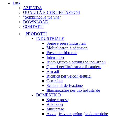
Link
AZIENDA
QUALITÀ E CERTIFICAZIONI
"Semplifica la tua vita"
DOWNLOAD
CONTATTI
PRODOTTI
INDUSTRIALE
Spine e prese industriali
Moltiplicatori e adattatori
Prese interbloccate
Interruttori
Avvolgicavo e prolunghe industriali
Quadri per l'industria e il cantiere
Armadi
Ricarica per veicoli elettrici
Centralini
Scatole di derivazione
Illuminazione per uso industriale
DOMESTICO
Spine e prese
Adattatori
Multiprese
Avvolgicavo e prolunghe domestiche