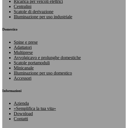
Ricarica per veicoli elettrici
Centralini
Scatole di derivazione
Illuminazione per uso industriale
Domestico
Spine e prese
Adattatori
Multiprese
Avvolgicavo e prolunghe domestiche
Scatole portamoduli
Minicanale
Illuminazione per uso domestico
Accessori
Informazioni
Azienda
«Semplifica la tua vita»
Download
Contatti