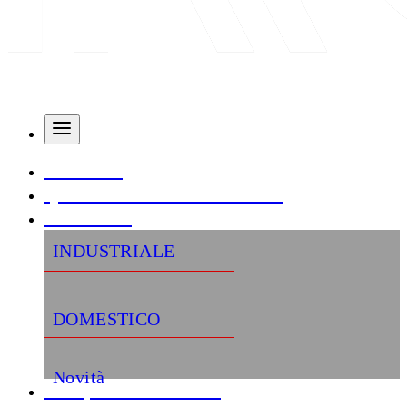
AZIENDA
QUALITÀ E CERTIFICAZIONI
PRODOTTI
INDUSTRIALE
DOMESTICO
Novità
«Semplifica la tua vita»